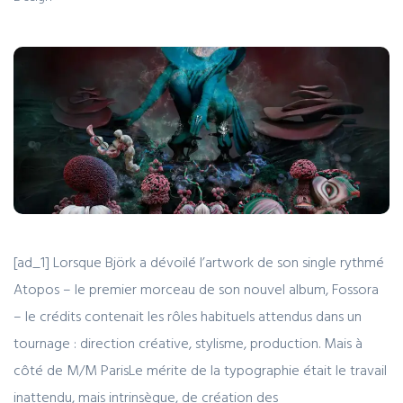
[ad_1] Lorsque Björk a dévoilé l’artwork de son single rythmé
Atopos – le premier morceau de son nouvel album, Fossora
– le crédits contenait les rôles habituels attendus dans un
tournage : direction créative, stylisme, production. Mais à
côté de M/M ParisLe mérite de la typographie était le travail
inattendu, mais intrinsèque, de création des