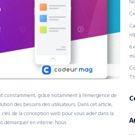
fa
Cr
Ca
ri
6 
ma
Co
Th
nt constamment, grâce notamment à l’émergence de
C
ution des besoins des utilisateurs. Dans cet article,
es clés de la conception web pour vous aider dans la
A
us démarquer en interne. Nous