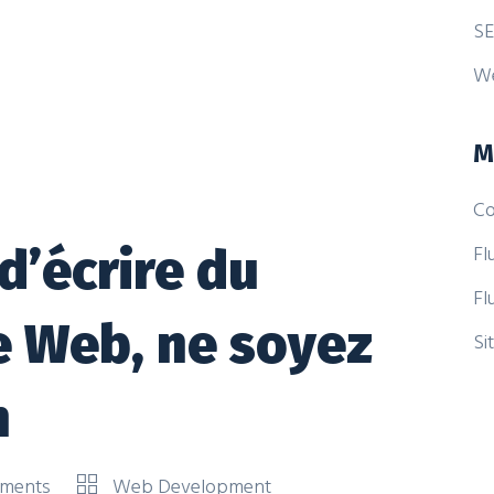
SE
W
M
Co
Fl
 d’écrire du
Fl
e Web, ne soyez
Si
n
ments
Web Development