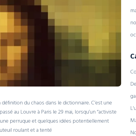
ma
no
oc
C
Co
De
ga
 définition du chaos dans le dictionnaire. C’est une
L'
assé au Louvre à Paris le 29 mai, lorsqu’un “activiste
Ma
t une perruque et quelques idées potentiellement
teuil roulant et a tenté
No