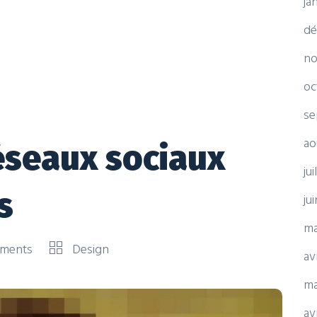
ja
dé
no
oc
se
ao
éseaux sociaux
ju
s
ju
ma
ments
Design
av
ma
av