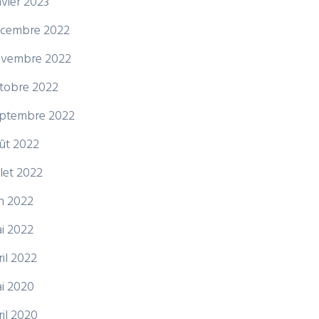
nvier 2023
cembre 2022
vembre 2022
tobre 2022
ptembre 2022
ût 2022
illet 2022
in 2022
i 2022
ril 2022
i 2020
ril 2020