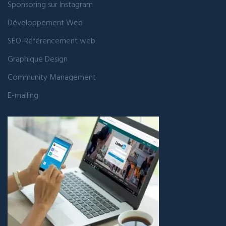
Sponsoring sur Instagram
Développement Web
SEO-Référencement web
Graphique Design
Community Management
E-mailing