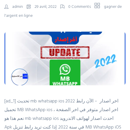
admin
29 avril, 2022
0 Comments
gagner de
l'argent en ligne
[ad_1] تحديث mb whatsapp ios 2022 اخر اصدار – الآن رابط
تحميل MB WhatsApp ios اخر اصدار متوفر في اخر الصفحة ،
نعم هذا هو mb whatsapp ios احدث اصدار لهواتف الاندرويد
Apk في سنة 2022. إذا كنت تريد رابط تنزيل MB WhatsApp iOS