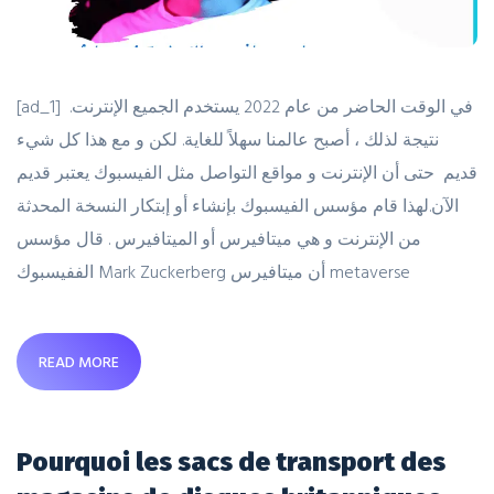
[ad_1] في الوقت الحاضر من عام 2022 يستخدم الجميع الإنترنت.
نتيجة لذلك ، أصبح عالمنا سهلاً للغاية. لكن و مع هذا كل شيء
قديم حتى أن الإنترنت و مواقع التواصل مثل الفيسبوك يعتبر قديم
الآن.لهذا قام مؤسس الفيسبوك بإنشاء أو إبتكار النسخة المحدثة
من الإنترنت و هي ميتافيرس أو الميتافيرس . قال مؤسس
الففيسبوك Mark Zuckerberg أن ميتافيرس metaverse
READ MORE
Pourquoi les sacs de transport des