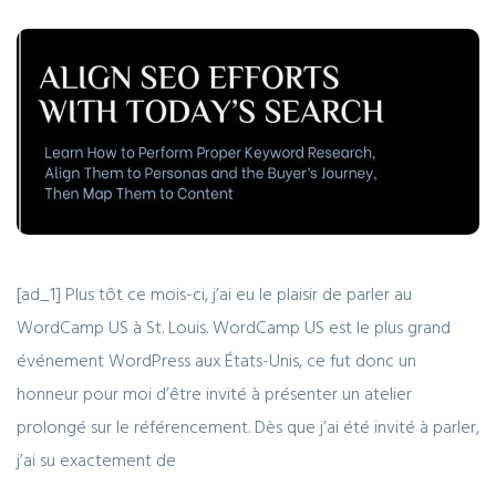
[ad_1] Plus tôt ce mois-ci, j’ai eu le plaisir de parler au
WordCamp US à St. Louis. WordCamp US est le plus grand
événement WordPress aux États-Unis, ce fut donc un
honneur pour moi d’être invité à présenter un atelier
prolongé sur le référencement. Dès que j’ai été invité à parler,
j’ai su exactement de