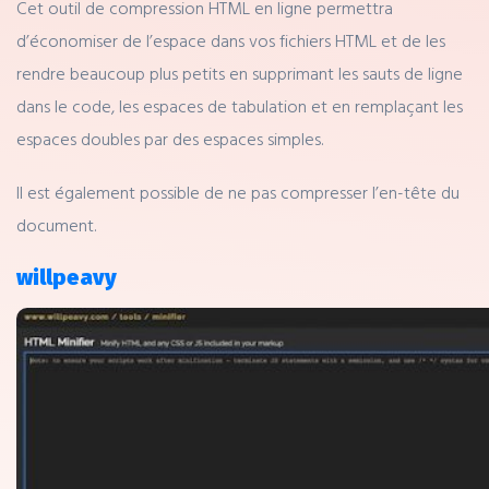
Cet outil de compression HTML en ligne permettra
d’économiser de l’espace dans vos fichiers HTML et de les
rendre beaucoup plus petits en supprimant les sauts de ligne
dans le code, les espaces de tabulation et en remplaçant les
espaces doubles par des espaces simples.
Il est également possible de ne pas compresser l’en-tête du
document.
willpeavy