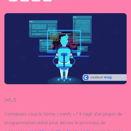
[ad_1]
Connaissez-vous le terme « minify » ? Il s’agit d’un jargon de
programmation utilisé pour décrire le processus de