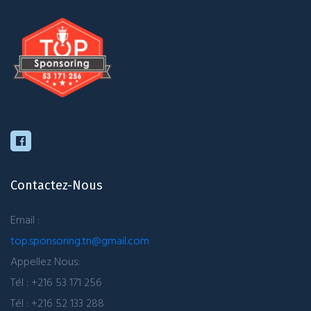
Contactez-Nous
Email :
top.sponsoring.tn@gmail.com
Appellez Nous:
Tél : +216 53 171 256
Tél : +216 52 133 288