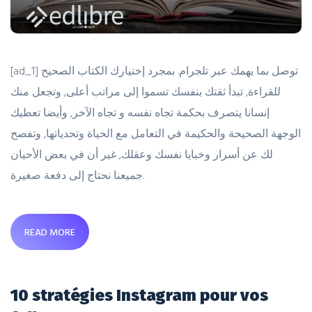
[ad_1] توصل بما يهمك عبر تلجرام. بمجرد إختيارك الكتاب الصحيح
للقراءة, تبدأ ثقتك بنفسك تسموا إلى مراتب أعلى, وتجعل منك
إنسانا يتصرف بحكمة تجاه نفسه و تجاه الآخر, وأيضا تعطيك
الوجهة الصحيحة والحكيمة في التعامل مع الحياة وتحدياتها, وتفصح
لك عن أسرار وخبايا نفسك وعقلك, غير أن في بعض الأحيان
جميعنا نحتاج إلى دفعة صغيرة.
READ MORE
10 stratégies Instagram pour vos