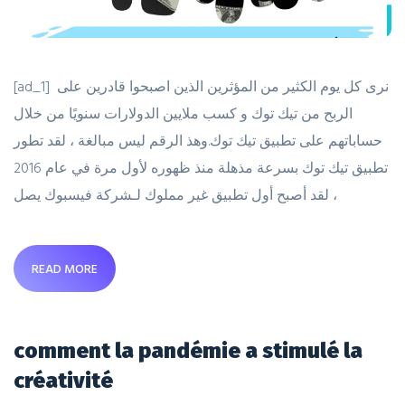
[ad_1] نرى كل يوم الكثير من المؤثرين الذين اصبحوا قادرين على
الربح من تيك توك و كسب ملايين الدولارات سنويًا من خلال
حساباتهم على تطبيق تيك توك.وهذ الرقم ليس مبالغة ، لقد تطور
تطبيق تيك توك بسرعة مذهلة منذ ظهوره لأول مرة في عام 2016
، لقد أصبح أول تطبيق غير مملوك لـشركة فيسبوك يصل
READ MORE
comment la pandémie a stimulé la
créativité