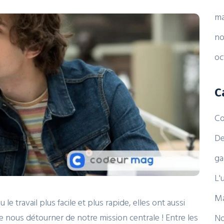
ma
no
oc
C
Co
De
ga
L'
Ma
le travail plus facile et plus rapide, elles ont aussi
e nous détourner de notre mission centrale ! Entre les
No