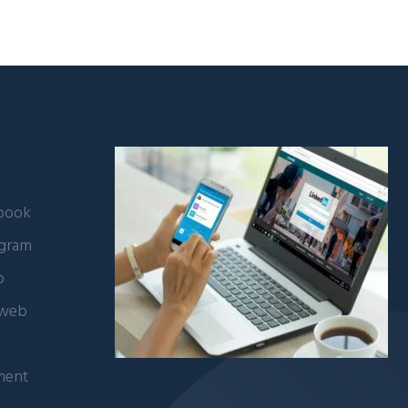
ebook
agram
b
 web
ment