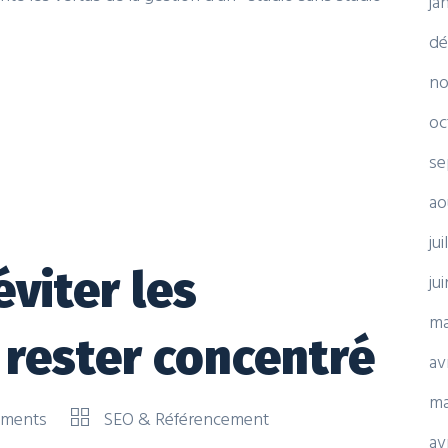
ja
dé
no
oc
se
ao
ju
éviter les
ju
ma
 rester concentré
av
ma
ments
SEO & Référencement
av