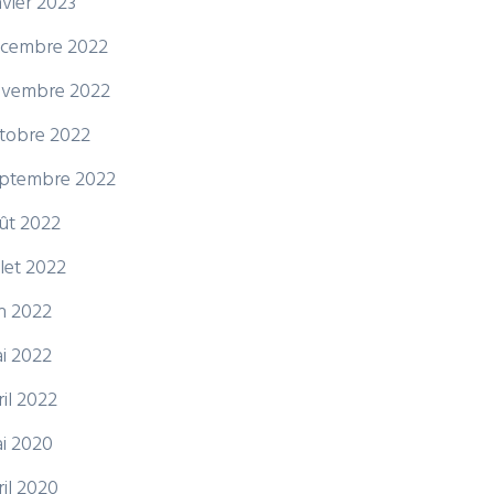
nvier 2023
cembre 2022
vembre 2022
tobre 2022
ptembre 2022
ût 2022
illet 2022
in 2022
i 2022
ril 2022
i 2020
ril 2020