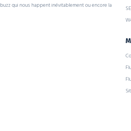
e buzz qui nous happent inévitablement ou encore la
SE
W
M
Co
Fl
Fl
Si