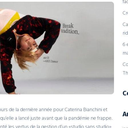
fa
Cr
Ca
ri
6 
ma
Co
Th
C
rs de la dernière année pour Caterina Bianchini et
A
 qu’elle a lancé juste avant que la pandémie ne frappe.
vanté les vertus de la gestion d’un «studio sans studio»