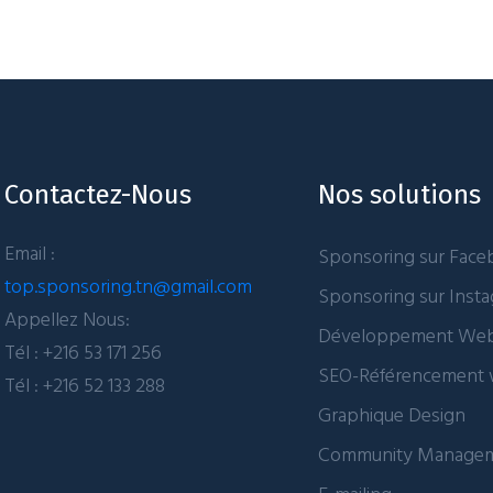
Contactez-Nous
Nos solutions
Email :
Sponsoring sur Fac
top.sponsoring.tn@gmail.com
Sponsoring sur Inst
Appellez Nous:
Développement We
Tél : +216 53 171 256
SEO-Référencement
Tél : +216 52 133 288
Graphique Design
Community Manage