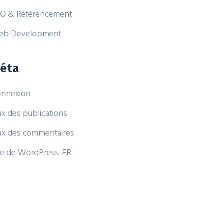
O & Référencement
eb Development
éta
nnexion
ux des publications
ux des commentaires
te de WordPress-FR