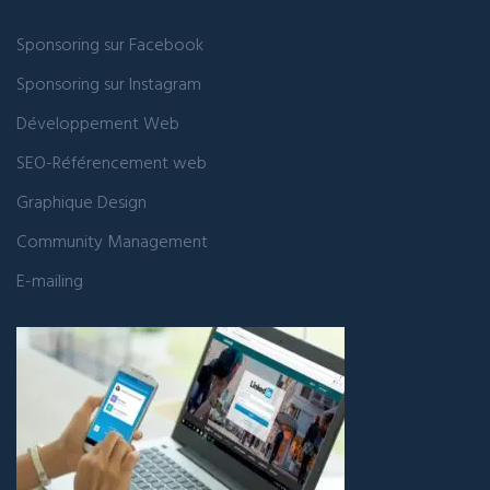
Sponsoring sur Facebook
Sponsoring sur Instagram
Développement Web
SEO-Référencement web
Graphique Design
Community Management
E-mailing