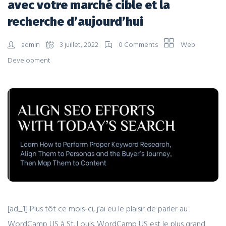
avec votre marché cible et la
recherche d’aujourd’hui
admin
3 juillet, 2022
0 Comments
Web
Development
[ad_1] Plus tôt ce mois-ci, j’ai eu le plaisir de parler au
WordCamp US à St. Louis. WordCamp US est le plus grand