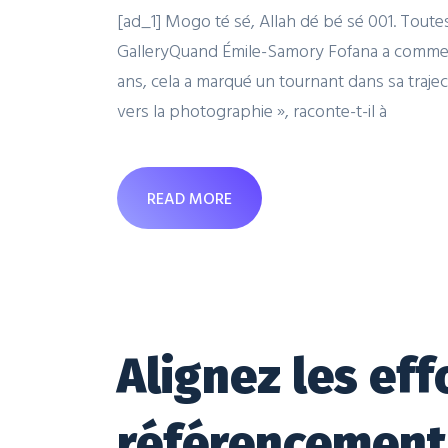
[ad_1] Mogo té sé, Allah dé bé sé 001. Tout
GalleryQuand Émile-Samory Fofana a commenc
ans, cela a marqué un tournant dans sa trajecto
vers la photographie », raconte-t-il à
READ MORE
Alignez les eff
référencement