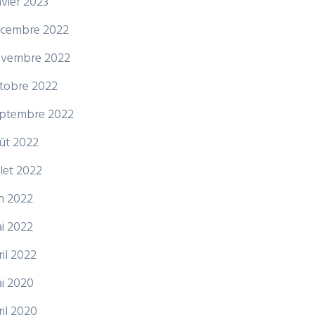
nvier 2023
cembre 2022
vembre 2022
tobre 2022
ptembre 2022
ût 2022
illet 2022
in 2022
i 2022
ril 2022
i 2020
ril 2020