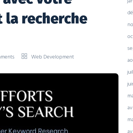
ja
dé
t la recherche
no
oc
se
mments
Web Development
ao
ju
ju
ma
av
ma
av