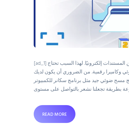
[ad_1] يقوم العديد من الأشخاص في الوقت الحاضر بتخزين المستندات إلكترونيًا. لهذا السبب تحتاج
ئي وكاميرا رقمية. من الضروري أن يكون لديك
برنامج مسح ضوئي جيد مثل برنامج سكانر للكمبيوتر CamScanner حفاظ على جودة
عة بطريقة تجعلنا نشعر بالتواصل على مستوى
READ MORE