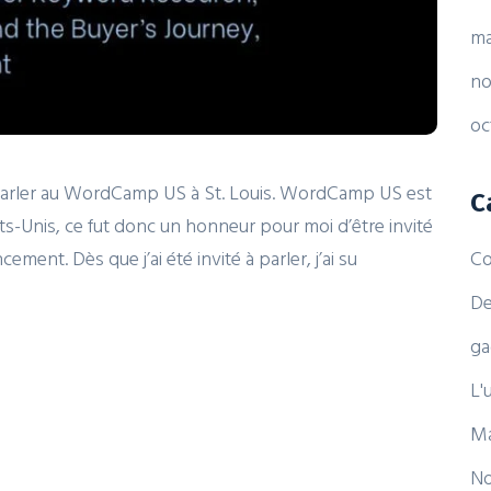
ma
no
oc
r de parler au WordCamp US à St. Louis. WordCamp US est
C
-Unis, ce fut donc un honneur pour moi d’être invité
Co
ement. Dès que j’ai été invité à parler, j’ai su
De
ga
L'
Ma
No