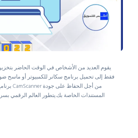
فقط إلى تحميل برنامج سكانر للكمبيوتر أو ماسح ضو
من أجل ال
المستندات الخاصة بك.يتطور العالم الرقمي بسر