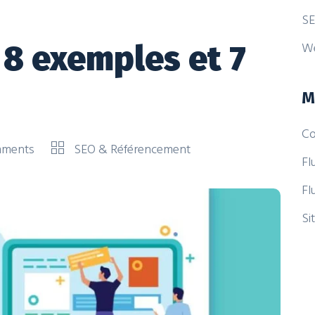
SE
W
 8 exemples et 7
M
Co
mments
SEO & Référencement
Fl
Fl
Si