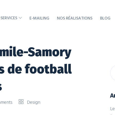
 SERVICES
E-MAILING
NOS RÉALISATIONS
BLOG
mile-Samory
s de football
s
A
mments
Design
Le