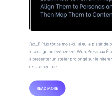
[ad_1] Plus tôt ce mois-ci, j’ai eu le plaisi
le plus grand événement WordPress aux États
à présenter un atelier prolongé sur le référenc
exactement de
READ MORE