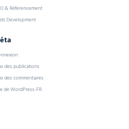
O & Référencement
eb Development
éta
nnexion
ux des publications
ux des commentaires
te de WordPress-FR