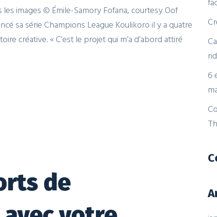
fa
es les images © Émile-Samory Fofana, courtesy Oof
Cr
é sa série Champions League Koulikoro il y a quatre
ire créative. « C’est le projet qui m’a d’abord attiré
Ca
ri
6 
ma
Co
Th
C
orts de
A
 avec votre