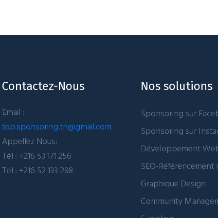
Contactez-Nous
Nos solutions
Email :
Sponsoring sur Fac
top.sponsoring.tn@gmail.com
Sponsoring sur Inst
Appellez Nous:
Développement We
Tél : +216 53 171 256
SEO-Référencement
Tél : +216 52 133 288
Graphique Design
Community Manage