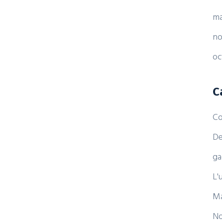
ma
no
oc
C
Co
De
ga
L'
Ma
No