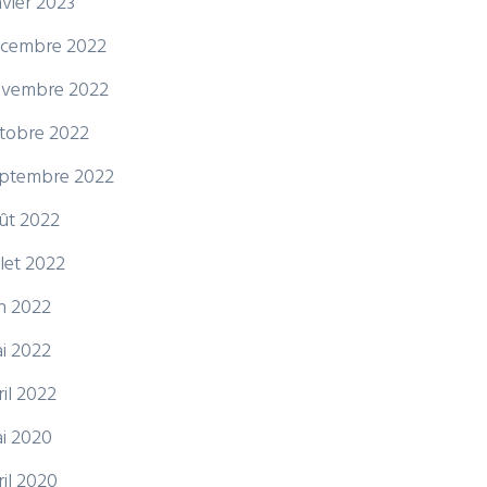
nvier 2023
cembre 2022
vembre 2022
tobre 2022
ptembre 2022
ût 2022
illet 2022
in 2022
i 2022
ril 2022
i 2020
ril 2020