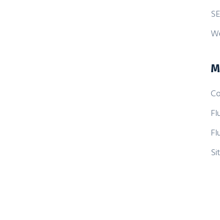
SE
W
M
Co
Fl
Fl
Si