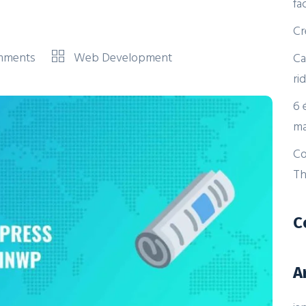
fa
Cr
mments
Web Development
Ca
ri
6 
ma
Co
Th
C
A