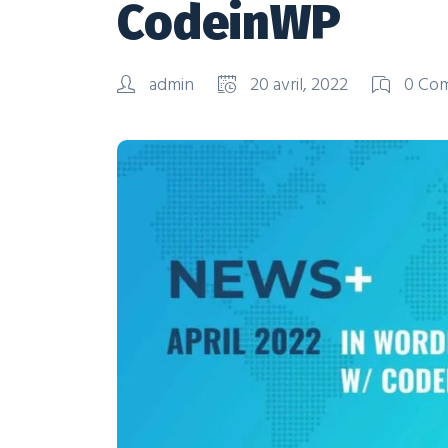
CodeinWP
admin
20 avril, 2022
0 Co