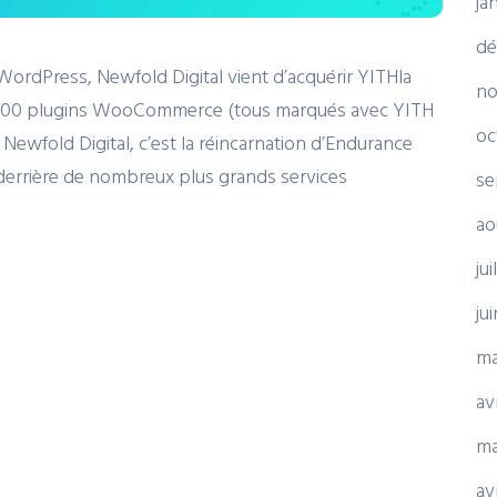
ja
dé
WordPress, Newfold Digital vient d’acquérir YITHla
no
e 100 plugins WooCommerce (tous marqués avec YITH
oc
 Newfold Digital, c’est la réincarnation d’Endurance
 derrière de nombreux plus grands services
se
ao
ju
ju
ma
av
ma
av