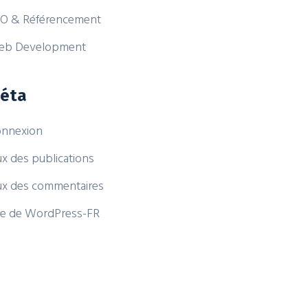
O & Référencement
eb Development
éta
nnexion
ux des publications
ux des commentaires
te de WordPress-FR