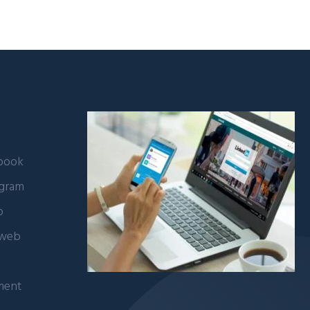
ebook
agram
b
 web
ment