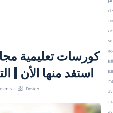
ja
dé
no
oc
se
ao
ju
استفد منها الأن | التعلم 
ju
ma
ments
Design
av
ma
av