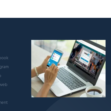
ebook
agram
b
 web
ment