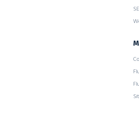
SE
W
M
Co
Fl
Fl
Si