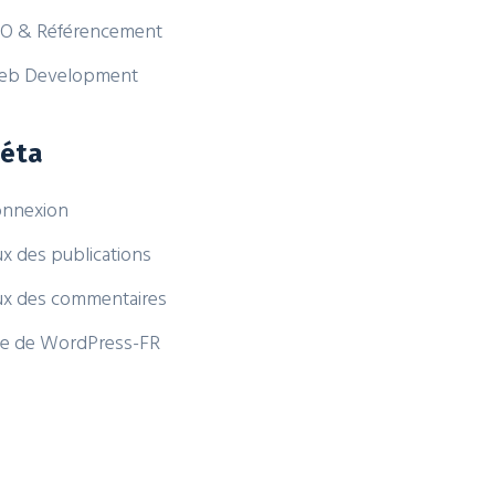
O & Référencement
eb Development
éta
nnexion
ux des publications
ux des commentaires
te de WordPress-FR