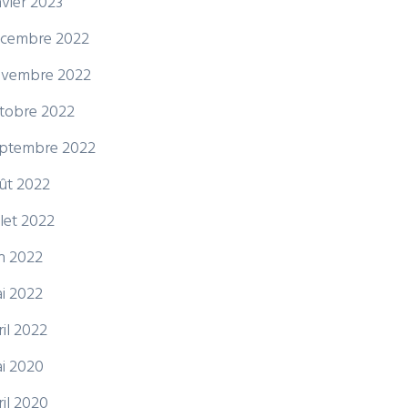
nvier 2023
cembre 2022
vembre 2022
tobre 2022
ptembre 2022
ût 2022
illet 2022
in 2022
i 2022
ril 2022
i 2020
ril 2020