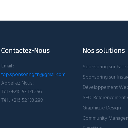
Contactez-Nous
Nos solutions
Email :
Sponsoring sur Fac
top.sponsoring.tn@gmail.com
Sponsoring sur Inst
Appellez Nous:
Développement We
Tél : +216 53 171 256
SEO-Référencement
Tél : +216 52 133 288
Graphique Design
Community Manage