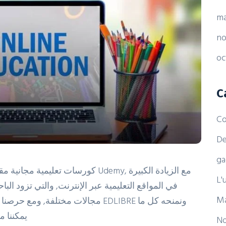
ma
no
oc
C
Co
De
ga
L'
في المواقع التعليمية عبر الإنترنت, والتي تزود الب
Ma
مجالات مختلفة EDLIBRE ونمنحه كل ما
يمكننا م
No