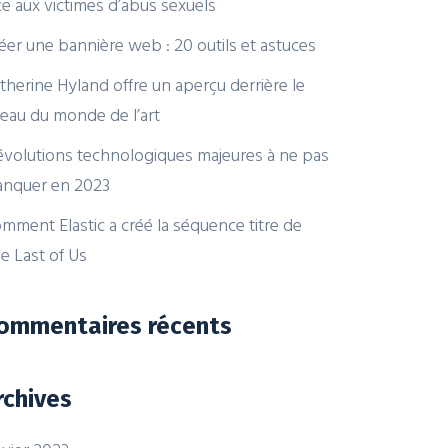
ce aux victimes d’abus sexuels
éer une bannière web : 20 outils et astuces
therine Hyland offre un aperçu derrière le
deau du monde de l’art
évolutions technologiques majeures à ne pas
nquer en 2023
mment Elastic a créé la séquence titre de
e Last of Us
ommentaires récents
rchives