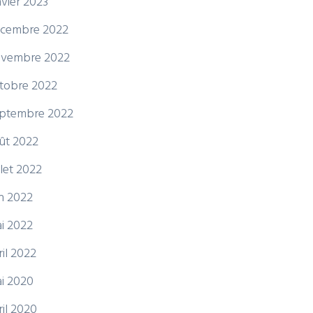
nvier 2023
cembre 2022
vembre 2022
tobre 2022
ptembre 2022
ût 2022
illet 2022
in 2022
i 2022
ril 2022
i 2020
ril 2020