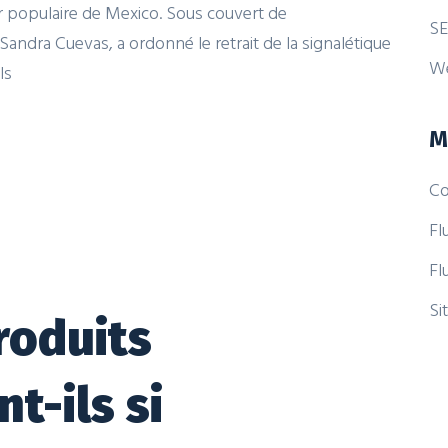
r populaire de Mexico. Sous couvert de
SE
Sandra Cuevas, a ordonné le retrait de la signalétique
W
ls
M
Co
Fl
Fl
Si
roduits
t-ils si