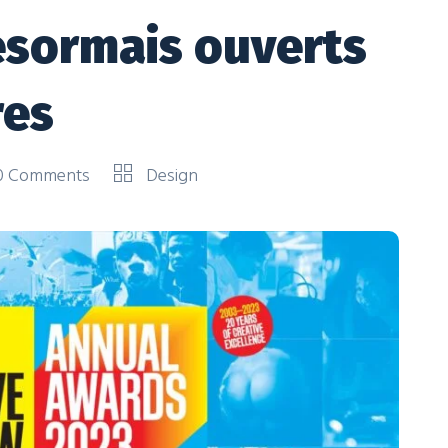
ésormais ouverts
res
0 Comments
Design