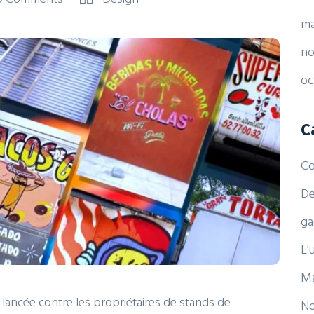
ma
no
oc
C
Co
De
ga
L'
Ma
é lancée contre les propriétaires de stands de
No