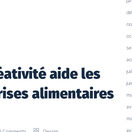
ja
dé
no
oc
se
ao
ativité aide les
ju
ju
rises alimentaires
ma
av
ma
av
0 Comments
Design