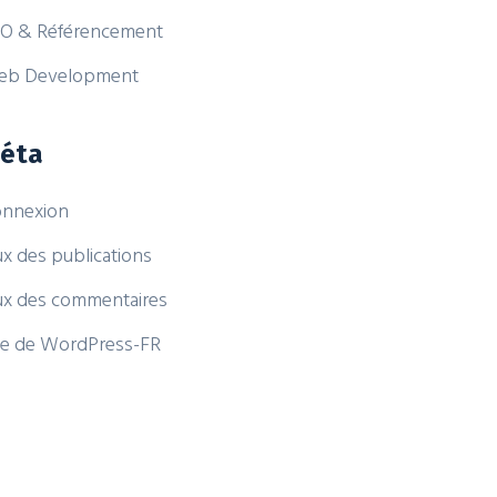
O & Référencement
eb Development
éta
nnexion
ux des publications
ux des commentaires
te de WordPress-FR