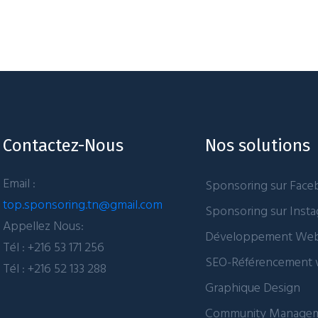
Contactez-Nous
Nos solutions
Email :
Sponsoring sur Fac
top.sponsoring.tn@gmail.com
Sponsoring sur Inst
Appellez Nous:
Développement We
Tél : +216 53 171 256
SEO-Référencement
Tél : +216 52 133 288
Graphique Design
Community Manage