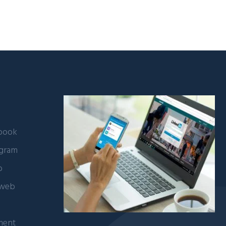
ebook
agram
b
 web
ment