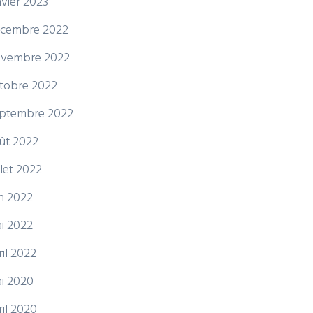
nvier 2023
cembre 2022
vembre 2022
tobre 2022
ptembre 2022
ût 2022
illet 2022
in 2022
i 2022
ril 2022
i 2020
ril 2020