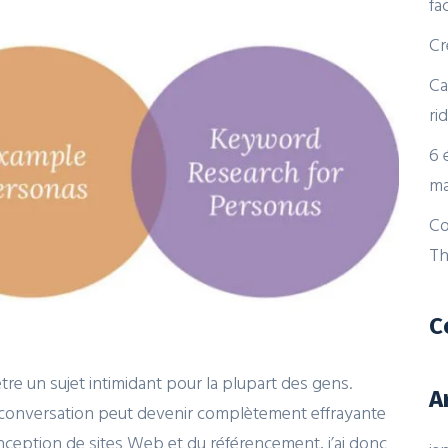
fa
Cr
Ca
ri
6 
ma
Co
Th
C
e un sujet intimidant pour la plupart des gens.
A
a conversation peut devenir complètement effrayante
conception de sites Web et du référencement, j’ai donc