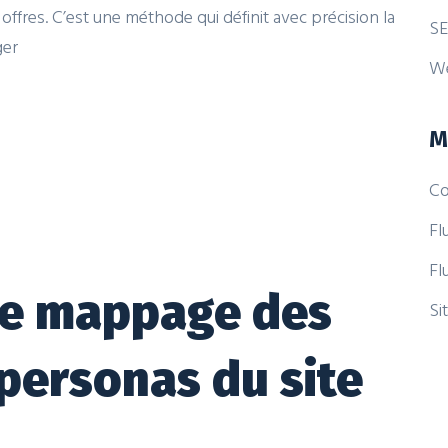
ffres. C’est une méthode qui définit avec précision la
SE
ger
W
M
Co
Fl
Fl
 le mappage des
Si
personas du site