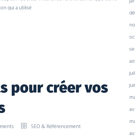
ja
 qui a utilisé
dé
no
oc
se
ao
ju
ts pour créer vos
ju
ma
s
av
ma
ments
SEO & Référencement
av