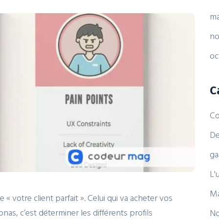
ma
no
oc
C
Co
De
ga
L'
Ma
« votre client parfait ». Celui qui va acheter vos
nas, c’est déterminer les différents profils
No