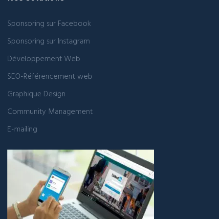
Sponsoring sur Facebook
Sponsoring sur Instagram
Développement Web
SEO-Référencement web
Graphique Design
Community Management
E-mailing