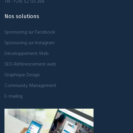
Tél : +216 52 133 288
Nos solutions
Sponsoring sur Facebook
Sponsoring sur Instagram
Développement Web
SEO-Référencement web
Graphique Design
Community Management
E-mailing