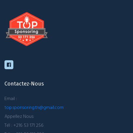
Contactez-Nous
Email :
top.sponsoring.tn@gmail.com
Appellez Nous:
Tél : +216 53 171 256