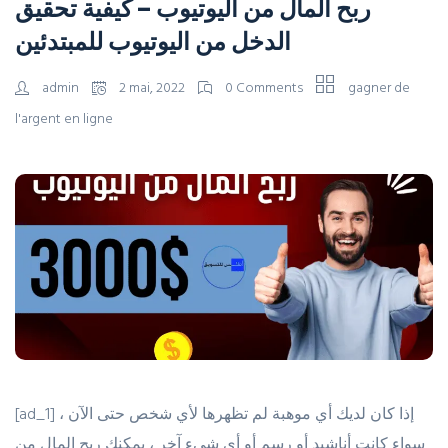
ربح المال من اليوتيوب – كيفية تحقيق
الدخل من اليوتيوب للمبتدئين
admin
2 mai, 2022
0 Comments
gagner de
l'argent en ligne
[ad_1] إذا كان لديك أي موهبة لم تظهرها لأي شخص حتى الآن ،
سواء كانت أناشيد أو رسم أو أي شيء آخر ، يمكنك ربح المال من