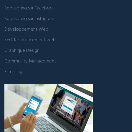
Sponsoring sur Facebook
Sponsoring sur Instagram
Développement Web
SEO-Référencement web
Graphique Design
Community Management
E-mailing