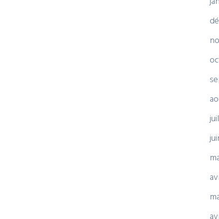
ja
dé
no
oc
se
ao
ju
ju
ma
av
ma
av