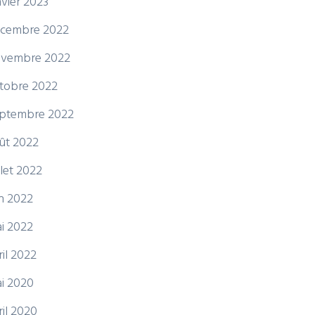
nvier 2023
cembre 2022
vembre 2022
tobre 2022
ptembre 2022
ût 2022
illet 2022
in 2022
i 2022
ril 2022
i 2020
ril 2020