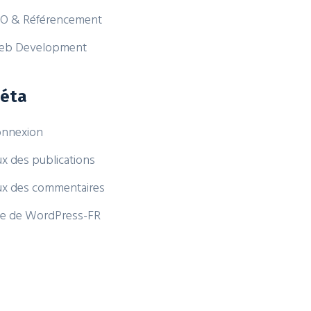
O & Référencement
eb Development
éta
nnexion
ux des publications
ux des commentaires
te de WordPress-FR