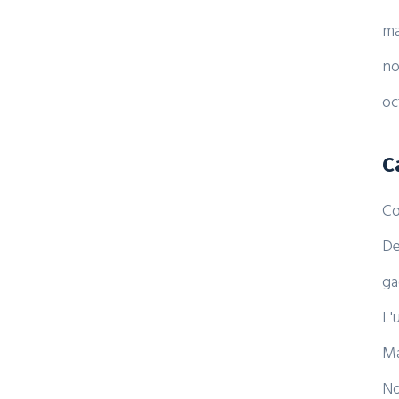
ma
no
oc
C
Co
De
ga
L'
Ma
No