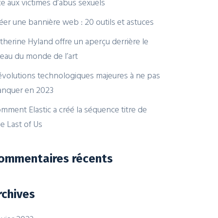
ce aux victimes d’abus sexuels
éer une bannière web : 20 outils et astuces
therine Hyland offre un aperçu derrière le
deau du monde de l’art
évolutions technologiques majeures à ne pas
nquer en 2023
mment Elastic a créé la séquence titre de
e Last of Us
ommentaires récents
rchives