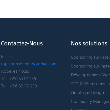
Contactez-Nous
Nos solutions
Email :
Sponsoring sur Fac
top.sponsoring.tn@gmail.com
Sponsoring sur Inst
Appellez Nous:
Développement We
Tél : +216 53 171 256
SEO-Référencement
Tél : +216 52 133 288
Graphique Design
Community Manage