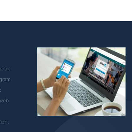
ebook
agram
b
 web
ment