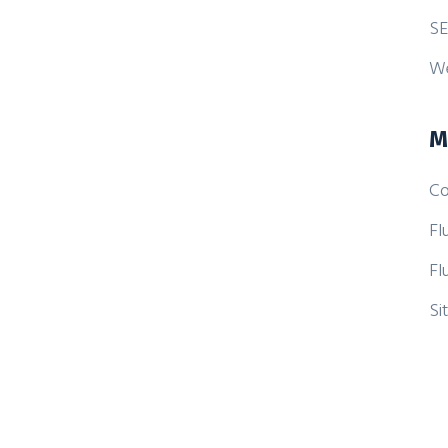
SE
W
M
Co
Fl
Fl
Si