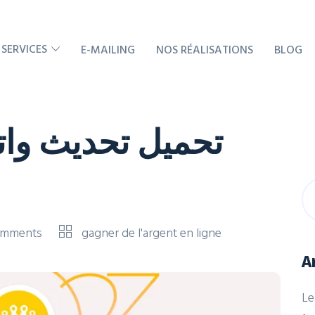
 SERVICES
E-MAILING
NOS RÉALISATIONS
BLOG
تحميل تحديث وات
omments
gagner de l'argent en ligne
A
Le