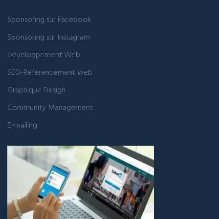
Sponsoring sur Facebook
Sponsoring sur Instagram
Développement Web
SEO-Référencement web
Graphique Design
Community Management
E-mailing