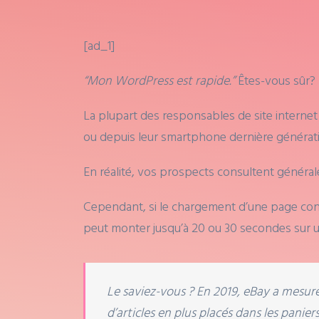
[ad_1]
“Mon WordPress est rapide.”
Êtes-vous sûr?
La plupart des responsables de site interne
ou depuis leur smartphone dernière générati
En réalité, vos prospects consultent généra
Cependant, si le chargement d’une page co
peut monter jusqu’à 20 ou 30 secondes sur un
Le saviez-vous ? En 2019, eBay a mesu
d’articles en plus placés dans les paniers