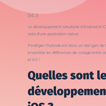
[ad_1]
Le développement simultané d’Android et i
celui d’une application native.
Privilégier l’hybride est donc un réel gain 
ensemble les différences de codage entre ce
et iOS !
Quelles sont le
développement 