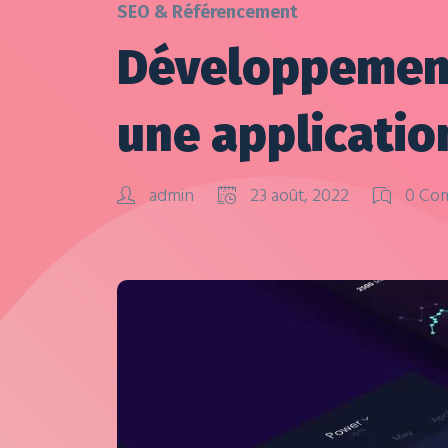
SEO & Référencement
Développement 
une applicatio
admin
23 août, 2022
0 Co