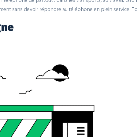
lement sans devoir répondre au téléphone en plein service. T
gne