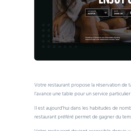
Votre restaurant propose la réservation de tab
l’avance une table pour un service particulier
Il est aujourd’hui dans les habitudes de nom
restaurant préféré permet de gagner du temp
Votre restaurant devient accessible depuis un