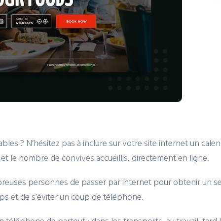
les ? N’hésitez pas à inclure sur votre site internet un calen
 et le nombre de convives accueillis, directement en ligne.
breuses personnes de passer par internet pour obtenir un ser
s et de s’éviter un coup de téléphone.
 téléphone de partout : dans les transports, au travail, tard