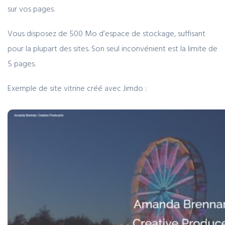
sur vos pages.
Vous disposez de 500 Mo d’espace de stockage, suffisant
pour la plupart des sites. Son seul inconvénient est la limite de
5 pages.
Exemple de site vitrine créé avec Jimdo :