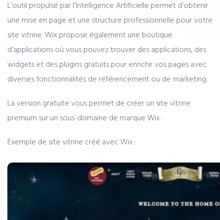
L’outil propulsé par l’Intelligence Artificielle permet d’obtenir
une mise en page et une structure professionnelle pour votre
site vitrine. Wix propose également une boutique
d’applications où vous pouvez trouver des applications, des
widgets et des plugins gratuits pour enrichir vos pages avec
diverses fonctionnalités de référencement ou de marketing.
La version gratuite vous permet de créer un site vitrine
premium sur un sous-domaine de marque Wix.
Exemple de site vitrine créé avec Wix :