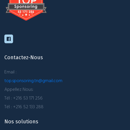
Contactez-Nous
Email :
top.sponsoring.tn@gmail.com
Appellez Nous:
Tél : +216 53 171 256
Tél : +216 52 133 288
Nos solutions