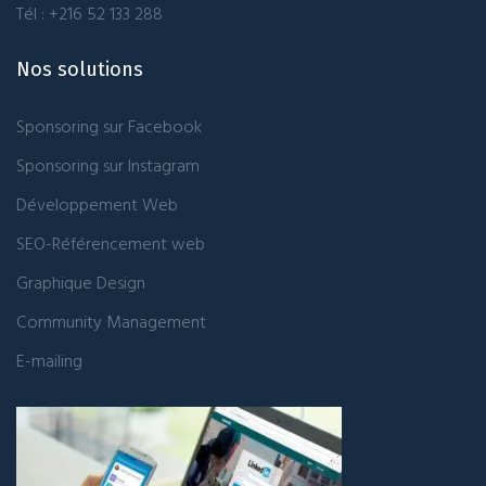
Tél : +216 52 133 288
Nos solutions
Sponsoring sur Facebook
Sponsoring sur Instagram
Développement Web
SEO-Référencement web
Graphique Design
Community Management
E-mailing