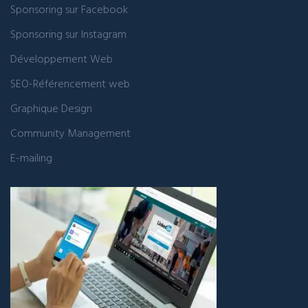
Sponsoring sur Facebook
Sponsoring sur Instagram
Développement Web
SEO-Référencement web
Graphique Design
Community Management
E-mailing