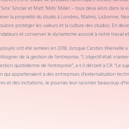
x’ Sinclair et Matt ‘Mills’ Miller – tous deux alors dans la 
nsférer la propriété du studio à Londres, Malmö, Lisbonne, N
 voulons protéger les valeurs et la culture des studios. En d
ndateurs et conserver le dynamisme associé à notre travail et
loyés ont été semées en 2018, lorsque Carsten Wierwille a r
loigner de la gestion de l’entreprise. “L’objectif était vraim
tion quotidienne de l’entreprise”, a-t-il déclaré à CR. “Le su
on qui appartenaient à des entreprises d’externalisation techn
res et des incitations. Je pourrais leur raconter beaucoup d’hist