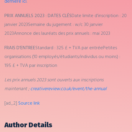
dernière ici
.
PRIX ANNUELS 2023 : DATES CLÉS
Date limite d’inscription : 20
janvier 2023
Semaine du jugement : w/c 30 janvier
2023
Annonce des lauréats des prix annuels : mai 2023
FRAIS D’ENTREE
Standard : 325 £ + TVA par entrée
Petites
organisations (10 employés/étudiants/individus ou moins) :
195 £ + TVA par inscription
Les prix annuels 2023 sont ouverts aux inscriptions
maintenant ;
creativereview.co.uk/event/the-annual
[ad_2]
Source link
Author Details