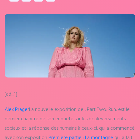
[ad_1]
Alex Prager
La nouvelle exposition de , Part Two: Run, est le
dernier chapitre de son enquête sur les bouleversements
sociaux et la réponse des humains à ceux-ci, qui a commencé
avec son exposition
Première partie : La montagne
qui a fait