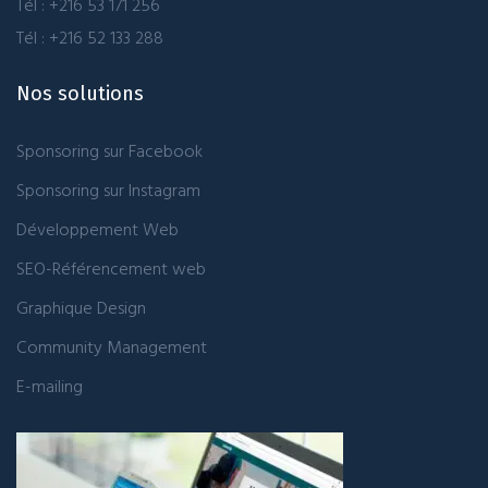
Tél : +216 53 171 256
Tél : +216 52 133 288
Nos solutions
Sponsoring sur Facebook
Sponsoring sur Instagram
Développement Web
SEO-Référencement web
Graphique Design
Community Management
E-mailing