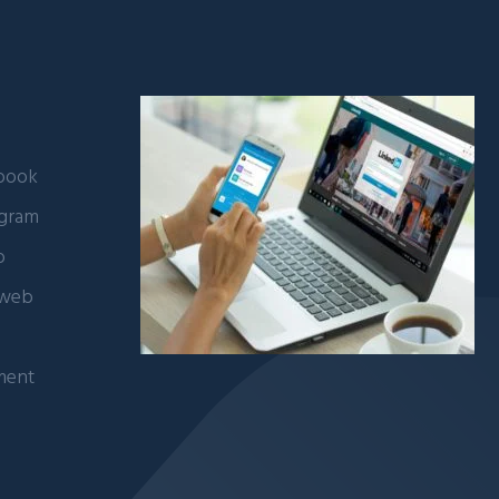
ebook
agram
b
 web
ment