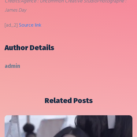
Crédits:
Agence : Uncommon Creative Studio
Photographe :
James Day
[ad_2]
Source link
Author Details
admin
Related Posts