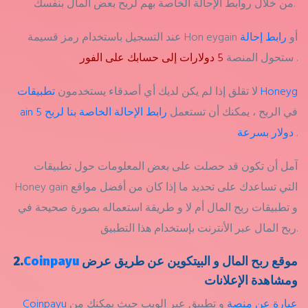
من خلال روابط الإحالة الخاصة بهم لربح بعض المال بنفسك.
عند التسجيل باستخدام رمز قسيمة Hon eygain أو
رابط إحالة
.
ستحول المنصة
5 دولارات إلى حسابك على الفور
لا تقلق إذا لم يكن لديك أي أصدقاء يستخدمون
تطبيقات Honeyg
في الربح ، يمكنك أن تستعمل
رابط الإحالة الخاصة بنا لربح 5
ain
.
دولار بسرعة
آمل أن تكون قد حصلت على بعض المعلومات حول تطبيقات
Honey gain التي تساعدك على تحديد ما إذا كان من أفضل مواقع
و تطبيقات ربح المال أم لا و طريقة استعماله بصورة صحيحة في
ربح المال عبر الأنترنت بإستخدام هذا التطبيق.
موقع ربح المال و البيتكوين عن طريق عرض
Coinpayu
2.
ومشاهدة الإعلانات
Coinpayu عبارة عن منصة
و تطبيق عبر الويب حيث يمكنك من