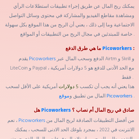
يمكنك ربح المال عن طريق إجراء تطبيقات استطلاعات الرأي
ومشاهدة مقاطع الفيديو والمشاركة في محتوى وسائل التواصل
الاجتماعية وما إلى ذلك ، يعني أن الربح من هذا الموقع بكل سهولة
خاصة للمبتدئين في مجال الربح من التطبيقات أو المواقع .
:
Picoworkers
ما هي طرق الدفع
الدفع وسحب المال عبر Airtm و Skrill و
Picoworkers
يقدم
LiteCoin و Paypal ، مع الحد الأدنى للدفع هو 5 دولارات أمريكية
فقط .
هذا يعني أنه يجب أن تكسب
5 دولارات
أمريكية على الأقل لسحب
.
موقع Picoworkers
المال من تطبيق و
صادق في ربح المال أم نصاب ؟
Picoworkers
هل
من أفضل التطبيقات الصادقة لربح المال من
Picoworkers
نعم ،
الانترنت في 2022 ، بمجرد بلوغك الحد الادنى للسحب ، يمكنك
التقدم بطلب للسحب واستلام المدفوعات و المال الذي جمعته .