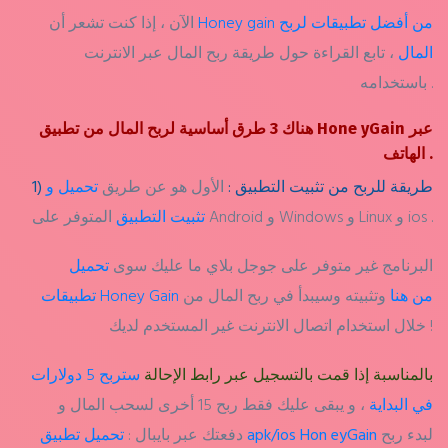
Honey gain من أفضل تطبيقات لربح
الآن ، إذا كنت تشعر أن
المال
، تابع القراءة حول طريقة ربح المال عبر الانترنت
باستخدامه .
هناك 3 طرق أساسية لربح المال من تطبيق Hone yGain عبر
الهاتف .
1) طريقة للربح من تثبيت التطبيق :
الأول هو عن طريق
تحميل و
المتوفر على Android و Windows و Linux و ios .
تثبيت التطبيق
البرنامج غير متوفر على جوجل بلاي ما عليك سوى
تحميل
تطبيقات Honey Gain من هنا
وتثبيته وسيبدأ في ربح المال من
خلال استخدام اتصال الانترنت غير المستخدم لديك !
بالمناسبة إذا قمت بالتسجيل عبر رابط الإحالة
ستربح 5 دولارات
في البداية
، و يبقى عليك فقط ربح 15 أخرى لسحب المال و
لبدء ربح
تحميل تطبيق apk/ios Hon eyGain
دفعتك عبر بايبال :