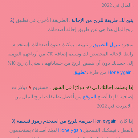
المال في 2022 .
2) يتيح لك طريقة للربح من الإحالة :
الطريقة الأخرى في تطبيق
ربح المال هذا هي عن طريق إحالة أصدقائك.
بمجرد
تنزيل التطبيق
و تثبيته ، يمكنك دعوة أصدقائك بإستخدام
رابط الإحالة المخصص لك وستتم إضافة 10٪ من أرباحهم اليومية
إلى حسابك دون أن ينقص الربح من حساباتهم ، يعني أن ربح 10%
.
تطبيق Hone ygain
من طرف
إذا وصلت إحالتك إلى 50 دولارًا في الشهر
، فستربح
5
دولارات
إضافية ! لهذا أصبح
الموقع
من أفضل تطبيقات لربح المال من
الانترنت في 2022 .
إذا كان
3) طريقة للربح من استخدم رموز قسيمة Hon eygain :
بالفعل ، فيمكنك التسجيل
Hone ygain
لديك أصدقاء يستخدمون