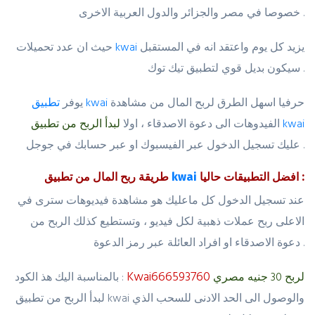
خصوصا في مصر والجزائر والدول العربية الاخرى .
يزيد كل يوم واعتقد انه في المستقبل
kwai
حيث ان عدد تحميلات
سيكون بديل قوي لتطبيق تيك توك .
حرفيا اسهل الطرق لربح المال من مشاهدة
تطبيق kwai
يوفر
kwai
الفيدوهات الى دعوة الاصدقاء ، اولا
لبدأ الربح من تطبيق
عليك تسجيل الدخول عبر الفيسبوك او عبر حسابك في جوجل .
افضل التطبيقات حاليا :
kwai
طريقة ربح المال من تطبيق
عند تسجيل الدخول كل ماعليك هو مشاهدة فيديوهات سترى في
الاعلى ربح عملات ذهبية لكل فيديو ، وتستطيع كذلك الربح من
دعوة الاصدقاء او افراد العائلة عبر رمز الدعوة .
Kwai666593760
لربح 30 جنيه مصري
بالمناسبة اليك هذ الكود :
لبدأ الربح من تطبيق kwai والوصول الى الحد الادنى للسحب الذي