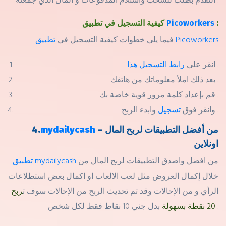
:
Picoworkers
كيفية التسجيل في تطبيق
تطبيق Picoworkers
فيما يلي خطوات كيفية التسجيل في
.
انقر على
رابط التسجيل هذا
بعد ذلك املأ معلوماتك من هاتفك .
قم بإعداد كلمة مرور قوية خاصة بك .
وابدء الربح .
وانقر فوق
تسجيل
– من أفضل التطبيقات لربح المال
mydailycash
4.
اونلاين
من افضل واصدق التطبيقات لربح المال من
تطبيق mydailycash
خلال إكمال العروض مثل لعب الالعاب او اكمال بعض استطلاعات
الرأي و من الإحالات وقد تم تحديث الربح من الإحالات سوف ت
ربح
بدل جني 10 نقاط فقط لكل شخص .
20 نقطة بسهولة