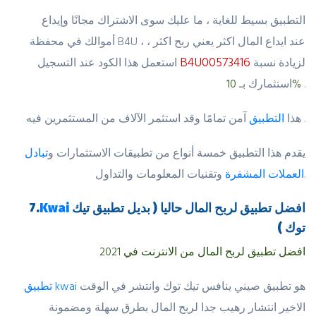
التطبيق بسيط للغاية ، ما عليك سوى الاشتراك مجانًا وإيداع
أموالك في محفظة B4U ، عند ايداع المال اكثر يعني ربح اكثر ،
B4U00573416
لزيادة نسبة
استعمل هذا الكود عند التسجيل
.
10%
استثمارك بـ
آمن تمامًا وقد استثمر الآلاف من المستثمرين فيه .
هذا
التطبيق
يقدم هذا التطبيق خمسة أنواع من تطبيقات الاستثمارات و
تبادل
وتقنيات المعلومات والتداول.
العملات المشفرة
افضل تطبيق لربح المال حاليا ( بديل تطبيق تيك
Kwai
7.
توك )
افضل تطبيق لربح المال من الانترنت في 2021
هو تطبيق صيني ينافس تيك توك وانتشر في الوقت
تطبيق kwai
الاخير انتشار رهيب جدا لربح المال بطرق سهلة ومضمونة