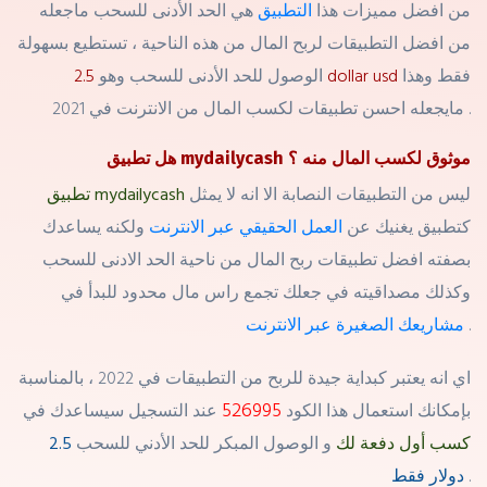
من افضل مميزات هذا
التطبيق
هي الحد الأدنى للسحب ماجعله
من افضل التطبيقات لربح المال من هذه الناحية ، تستطيع بسهولة
فقط وهذا
2.5 dollar usd
الوصول للحد الأدنى للسحب وهو
مايجعله احسن تطبيقات لكسب المال من الانترنت في 2021 .
هل تطبيق mydailycash موثوق لكسب المال منه ؟
ليس من التطبيقات النصابة
الا انه لا يمثل
تطبيق mydailycash
كتطبيق يغنيك عن
العمل الحقيقي عبر الانترنت
ولكنه يساعدك
بصفته افضل تطبيقات ربح المال من ناحية الحد الادنى للسحب
وكذلك مصداقيته في جعلك تجمع راس مال محدود للبدأ في
.
مشاريعك الصغيرة عبر الانترنت
اي انه يعتبر كبداية جيدة للربح من التطبيقات في 2022 ، بالمناسبة
526995
بإمكانك استعمال هذا الكود
عند التسجيل سيساعدك في
كسب أول دفعة لك
و الوصول المبكر للحد الأدني للسحب
2.5
.
دولار فق
ط