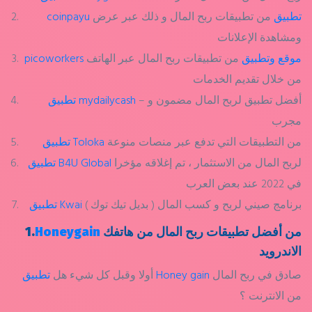
coinpayu تطبيق
من تطبيقات ربح المال و ذلك عبر عرض
ومشاهدة الإعلانات
picoworkers موقع وتطبيق
من تطبيقات ربح المال عبر الهاتف
من خلال تقديم الخدمات
– أفضل تطبيق لربح المال مضمون و
تطبيق mydailycash
مجرب
من التطبيقات التي تدفع عبر منصات منوعة
تطبيق Toloka
لربح المال من الاستثمار ، تم إغلاقه مؤخرا
تطبيق B4U Global
في 2022 عند بعض العرب
برنامج صيني لربح و كسب المال ( بديل تيك توك )
تطبيق Kwai
من أفضل تطبيقات ربح المال من هاتفك
Honeygain
1.
الاندرويد
صادق في ربح المال
تطبيق Honey gain
أولا وقبل كل شيء هل
من الانترنت ؟