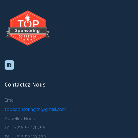
Contactez-Nous
Email :
top.sponsoring.tn@gmail.com
Appellez Nous:
Tél : +216 53 171 256
Tél : +216 52 133 288