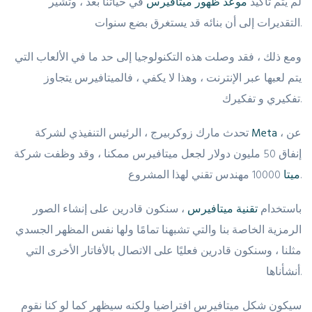
لم يتم تأكيد
موعد ظهور ميتافيرس
في حياتنا بعد ، وتشير
التقديرات إلى أن بنائه قد يستغرق بضع سنوات.
ومع ذلك ، فقد وصلت هذه التكنولوجيا إلى حد ما في الألعاب التي
يتم لعبها عبر الإنترنت ، وهذا لا يكفي ، فالميتافيرس يتجاوز
تفكيري و تفكيرك.
، عن
Meta
تحدث مارك زوكربيرج ، الرئيس التنفيذي لشركة
إنفاق 50 مليون دولار لجعل ميتافيرس ممكنا ، وقد وظفت شركة
10000 مهندس تقني لهذا المشروع.
ميتا
باستخدام
تقنية ميتافيرس
، سنكون قادرين على إنشاء الصور
الرمزية الخاصة بنا والتي تشبهنا تمامًا ولها نفس المظهر الجسدي
مثلنا ، وسنكون قادرين فعليًا على الاتصال بالأفاتار الأخرى التي
أنشأناها.
سيكون شكل ميتافيرس افتراضيا ولكنه سيظهر كما لو كنا نقوم