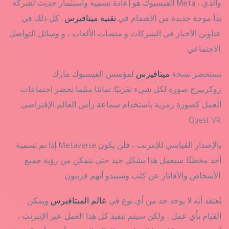
، والذي
Meta
الفيسبوك هو إعادة تسمية واستثمار حديث لشركة
بدأ موجة جديدة من الاهتمام في
تقنية ميتافيرس
. كل ذلك في
عناوين الأخبار في الشركات و منصات الألعاب ، و وسائل التواصل
الاجتماعي.
تستحضر نسخة
ميتافيرس
لمؤسس الفيسبوك مارك
زوكربيرج صورة لكل شيء تقريبًا. تمامًا مثلما تحضر اجتماعات
العمل كصورة رمزية باستخدام سماعة رأس العالم الإفتراضي
Quest VR.
إذا تم تسمية Metaverse بالإصدار القياسي للإنترنت ، فلن يكون
أحد مخطئًا. سيعمل هذا بشكل جيد حتى تتمكن من رؤية جميع
الأشخاص والأفاتار عن كثب وسيبدو أنهم قريبون.
يُعتقد أنه لا يوجد حد من أي نوع في
عالم الميتافيرس
ويمكن
القيام بأي عمل ، ولكن سيتم تنفيذ كل هذا العمل عبر الإنترنت ،