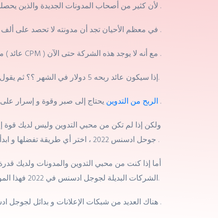
لأن كثير من أصحاب المدونات الجديدة والذين يحصلون على زيارات قليلة جدا وتكاد معدومة يبدأ في البحث عن شركات إعلانية صادقة وإثبات الدفع لبدائل ادسنس .
في معظم الأحيان تجد أن مدونته لا تحصد على ألف زيارة ليس يوميا بل شهريا لا يصل إلى ألف زيارة ويبحث عن افضل بدائل جوجل ادسنس 2022 .
مثلا سنقول أنه وجد افضل بديل لأدسنس ويقوم بدفع 5 دولار لكل ألف ظهور ( عائد CPM ) مع أنه لا يوجد هذه الشركة حتى الآن .
2022.
إذا سيكون عائد ربحه 5 دولار في الشهر ؟؟ ثم يقول أن الشركات نصابة و أنه لا يوجد
والنجاح فيه يغنيك عن العمل الوظيفي في الواقع .
الربح من التدوين
يحتاج إلى صبر وقوة و إسرار على 
ولكن إذا لم تكن من محبي التدوين وليس لديك قوة إر
جوحل ادسنس 2022 ، اختر أي طريقة تفضلها و ابدأ .
أما إذا كنت من محبي التدوين والمدونات ولديك قدرة 
الشركات البديلة لجوجل ادسنس في 2022 فهذا الموضوع لك.
هناك العديد من شبكات الإعلانات و بدائل لجوجل ادسنس سنة 2022 للمبتدئين التي يمكنك استخدامها لتحقيق أرباح جيدة جدا .