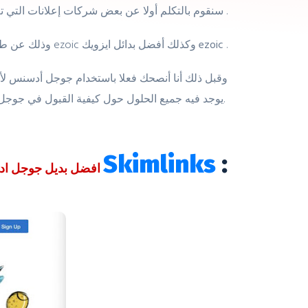
سنقوم بالتكلم أولا عن بعض شركات إعلانات التي تعتبر افضل بدائل جوجل أدسنس في 2022، وبعدها سنتكلم عن كيفية عرض إعلانات جوجل ادسنس دون القبول في ادسنس .
.
أفضل بدائل ايزويك ezoic
وذلك عن طريق أفضل شركاء جوجل ادسنس البارتنر شيب مثل ايزويك ezoic وكذلك
وقبل ذلك أنا أنصحك فعلا باستخدام جوجل أدسنس لأن
يوجد فيه جميع الحلول حول كيفية القبول في جوجل أدسنس 2022 وشرح طريقة الربح من ادسنس من الصفر وحتى الاحتراف.
Skimlinks
:
1.افضل بديل جوجل ادسنس موقع