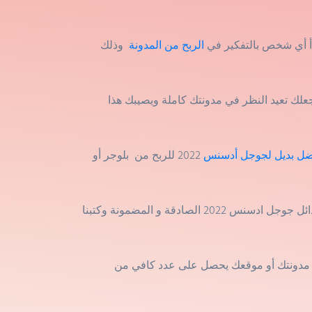
 أي شخص بالتفكير في
الربح من المدونة
وذلك
ولكن يتفاجأ برفض موقعه لإنتهاكه أحد سياسات الشركة دون أن تفصح جوجل أدسنس بشكل صريح عن سبب الرفض مم يجعلك تعيد النظر في مدونتك كاملة ويصيبك هذا
فضل بديل لجوجل أدسنس
2022 للربح من بلوجر أو
بجمع الشركات والمعلومات الصادقة فقط ، قمنا ببحث جيد حول أفضل بدائل جوجل ادسنس 2022 الصادقة و المضمونة وكتبنا
ن مدونتك أو موقعك يحصل على عدد كافي من