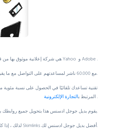
شركة إعلانية موثوق بها من قبل العلامات التجارية الكبرى مثل Yahoo و Adobe .
هي
تعمل Skimlinks مع 60.000 ناشر لمساعدتهم على التواصل مع ما يقرب من 50000 معلن في جميع أنحاء العالم.
.
المرتبط ب
التجارة الإلكترونية
أيضًا.
يقوم بديل جوجل ادسنس هذا بتحويل جميع روابطك ب
لذلك ، إذا كانت لديك مدونة عن مراجعة المنتجات فستكون Skimlinks أفضل بديل جوجل ادسنس لك.